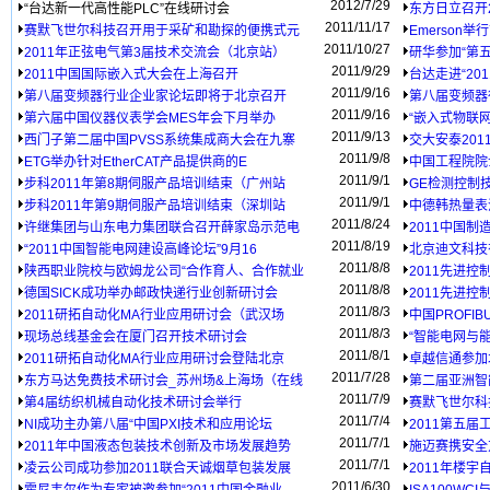
2012/7/29
“台达新一代高性能PLC”在线研讨会
东方日立召开
2011/11/17
赛默飞世尔科技召开用于采矿和勘探的便携式元
Emerson
素
2011/10/27
2011年正弦电气第3届技术交流会（北京站）
研华参加“第
2011/9/29
2011中国国际嵌入式大会在上海召开
台达走进“2
2011/9/16
第八届变频器行业企业家论坛即将于北京召开
第八届变频器
2011/9/16
第六届中国仪器仪表学会MES年会下月举办
“嵌入式物联
2011/9/13
西门子第二届中国PVSS系统集成商大会在九寨
交大安泰20
2011/9/8
ETG举办针对EtherCAT产品提供商的E
中国工程院院
2011/9/1
论
步科2011年第8期伺服产品培训结束（广州站
GE检测控制
2011/9/1
步科2011年第9期伺服产品培训结束（深圳站
中德韩热量表
2011/8/24
许继集团与山东电力集团联合召开薛家岛示范电
2011中国
站
2011/8/19
“2011中国智能电网建设高峰论坛”9月16
北京迪文科技
2011/8/8
功
陕西职业院校与欧姆龙公司“合作育人、合作就业
2011先进
2011/8/8
德国SICK成功举办邮政快递行业创新研讨会
2011先进
2011/8/3
2011研拓自动化MA行业应用研讨会（武汉场
中国PROFIB
2011/8/3
现场总线基金会在厦门召开技术研讨会
“智能电网与
2011/8/1
2011研拓自动化MA行业应用研讨会登陆北京
卓越信通参加
2011/7/28
盟
东方马达免费技术研讨会_苏州场&上海场（在线
第二届亚洲智
2011/7/9
第4届纺织机械自动化技术研讨会举行
赛默飞世尔科
2011/7/4
NI成功主办第八届“中国PXI技术和应用论坛
2011第五
2011/7/1
2011年中国液态包装技术创新及市场发展趋势
施迈赛携安全
2011/7/1
会
凌云公司成功参加2011联合天诚烟草包装发展
2011年楼
2011/6/30