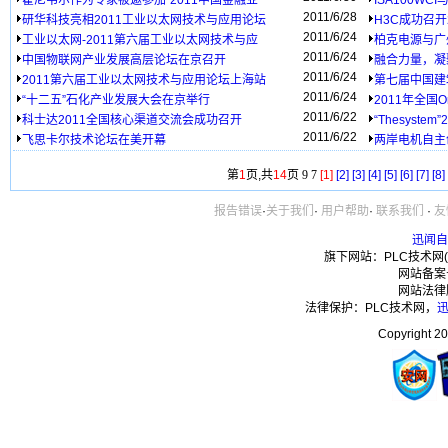
霍尼韦尔作为专家被邀参加“2011中国金融业
ISA100WCI
2011/6/28
研华科技亮相2011工业以太网技术与应用论坛
H3C成功召开
2011/6/24
工业以太网-2011第六届工业以太网技术与应
柏克电源与广
2011/6/24
中国物联网产业发展高层论坛在京召开
融合力量，凝
2011/6/24
2011第六届工业以太网技术与应用论坛上海站
第七届中国建
2011/6/24
“十二五”石化产业发展大会在京举行
2011年全国O
2011/6/22
科士达2011全国核心渠道交流会成功召开
“Thesyste
2011/6/22
飞思卡尔技术论坛在美开幕
两岸电机自主
第
1
页,共
14
页
9
7
[1]
[2]
[3]
[4]
[5]
[6]
[7]
[8]
报告错误
·
关于我们
·
用户帮助
·
联系我们
·
友
迅闻自
旗下网站：PLC技术网(
网站备案
网站法律
法律保护：PLC技术网，
Copyright 20